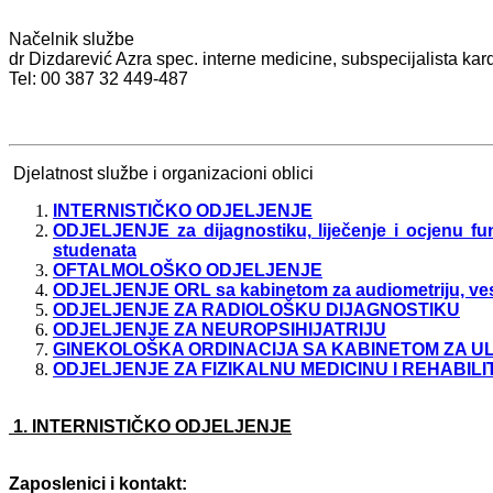
Načelnik službe
dr Dizdarević Azra spec. interne medicine, subspecijalista kard
Tel: 00 387 32 449-487
Djelatnost službe i organizacioni oblici
INTERNISTIČKO ODJELJENJE
ODJELJENJE za dijagnostiku, liječenje i ocjenu fu
studenata
OFTALMOLOŠKO ODJELJENJE
ODJELJENJE ORL sa kabinetom za audiometriju, vest
ODJELJENJE ZA RADIOLOŠKU DIJAGNOSTIKU
ODJELJENJE ZA NEUROPSIHIJATRIJU
GINEKOLOŠKA ORDINACIJA SA KABINETOM ZA U
ODJELJENJE ZA FIZIKALNU MEDICINU I REHABILI
1. INTERNISTIČKO ODJELJENJE
Zaposlenici i kontakt: