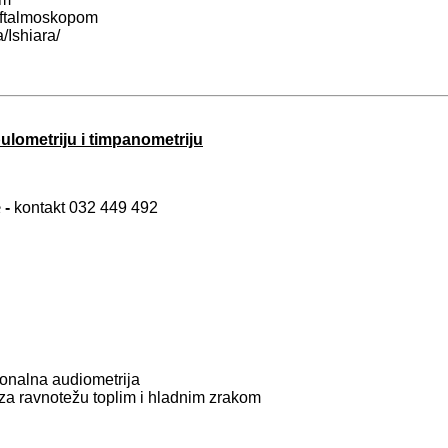
oftalmoskopom
/Ishiara/
lometriju i timpanometriju
e
-
kontakt
032 449 492
 tonalna audiometrija
a za ravnotežu toplim i hladnim zrakom