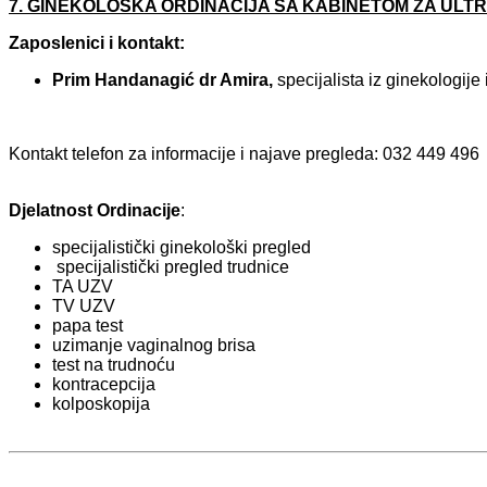
7. GINEKOLOŠKA ORDINACIJA SA KABINETOM ZA ULT
Zaposlenici i kontakt:
Prim Handanagić dr Amira,
specijalista iz ginekologije
Kontakt telefon za informacije i najave pregleda: 032 449 496
Djelatnost Ordinacije
:
specijalistički ginekološki pregled
specijalistički pregled trudnice
TA UZV
TV UZV
papa test
uzimanje vaginalnog brisa
test na trudnoću
kontracepcija
kolposkopija