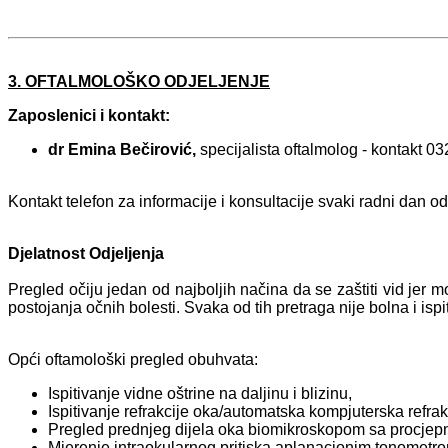
3. OFTALMOLOŠKO ODJELJENJE
Zaposlenici i kontakt:
dr Emina Bečirović,
specijalista
oftalmolog -
kontakt
03
Kontakt telefon za informacije i konsultacije svaki radni dan o
Djelatnost Odjeljenja
Pregled očiju jedan od najboljih načina da se zaštiti vid jer m
postojanja očnih bolesti. Svaka od tih pretraga nije bolna i isp
Opći oftamološki pregled obuhvata:
Ispitivanje vidne oštrine na daljinu i blizinu,
Ispitivanje refrakcije oka/automatska kompjuterska refrak
Pregled prednjeg dijela oka biomikroskopom sa procjep
Mjerenje intraokularnog pritiska aplanacionim tonometr