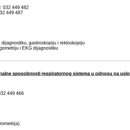
kt
032 449 482
32 449 487
dijagnostiku, gastroskopiju i rektoskopiju
rgometriju i EKG dijagnostiku
nalne sposobnosti respiratornog sistema u odnosu na uslove
032 449 466
rometrija)