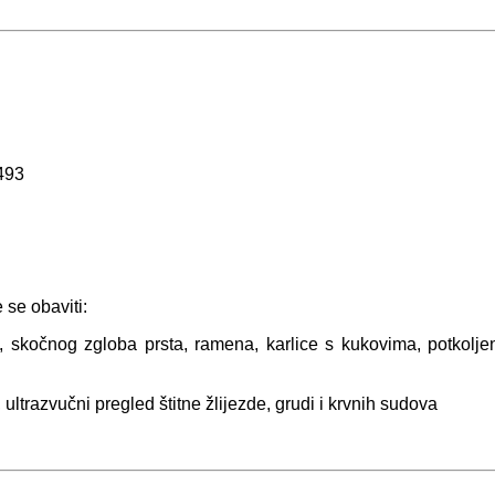
493
se obaviti:
, skočnog zgloba prsta, ramena, karlice s kukovima, potkoljeni
ltrazvučni pregled štitne žlijezde, grudi i krvnih sudova