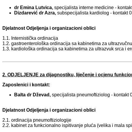
dr Emina Lutvica,
specijalista
interne medicine -
konta
Dizdarević dr Azra,
subspecijalista
kardiolog -
kontakt
0
Djelatnost Odjeljenja i organizacioni oblici
1.1. Internistička ordinacija
1.2. gastroenterološka ordinacija sa kabinetima za ultrazvučnu 
1.3. kardiološka ordinacija sa kabinetima za ultrazvuk srca i e
2. ODJELJENJE za dijagnostiku, liječenje i ocjenu funkcio
Zaposlenici i kontakt:
Balta dr Dževad,
specijalista
pneumoftiziolog -
kontakt
Djelatnost Odjeljenja i organizacioni oblici
2.1. ordinacija pneumoftiziologije
2.2. kabinet za funkcionalno ispitivanje pluća (velika i mala spi