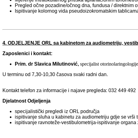
Pregled očne pozadine/očnog dna, fundusa / direktnim 
Ispitivanje kolornog vida pseudoizokromatskim tablicama
4. ODJELJENJE ORL sa kabinetom za audiometriju, vestibu
Zaposlenici i kontakt:
Prim. dr Slavica Milutinović,
specijalist otorinolaringologij
U terminu od 7,30-10,30 časova svaki radni dan.
Kontakt telefon za informacije i najave pregleda: 032 449 492
Djelatnost Odjeljenja
specijalistički pregledi iz ORL područja
ispitivanje sluha u kabinetu za audiometriju gdje se vrši
ispitivanje ravnoteže-vestibulometrija-ispitivanje organ