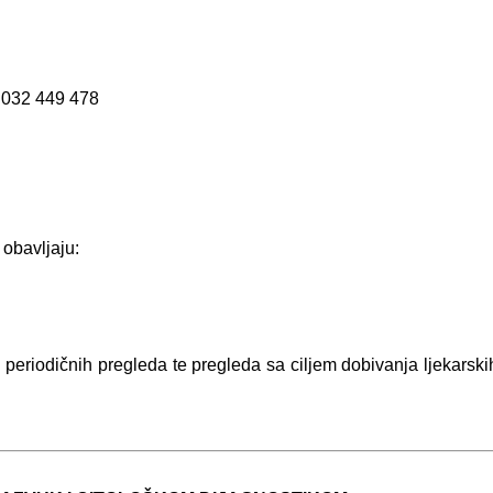
t
032 449 478
 obavljaju:
 i periodičnih pregleda te pregleda sa ciljem dobivanja ljekarskih