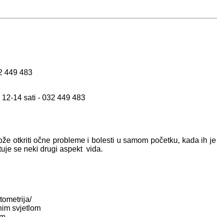
2 449 483
d 12-14 sati - 032 449 483
ože otkriti očne probleme i bolesti u samom početku, kada ih je l
ituje se neki drugi aspekt vida.
tometrija/
nim svjetlom
om