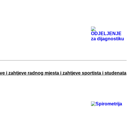
 i zahtjeve radnog mjesta i zahtjeve sportista i studenata