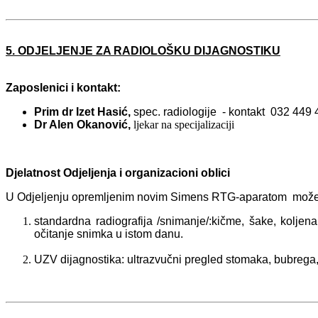
5. ODJELJENJE ZA RADIOLOŠKU DIJAGNOSTIKU
Zaposlenici i kontakt:
Prim dr Izet Hasić,
spec. radiologije -
kontakt
032 449 
Dr Alen Okanović,
ljekar na specijalizaciji
Djelatnost Odjeljenja i organizacioni oblici
U Odjeljenju opremljenim novim Simens RTG-aparatom može 
standardna radiografija /snimanje/:kičme, šake, koljena
očitanje snimka u istom danu.
UZV dijagnostika: ultrazvučni pregled stomaka, bubrega, u