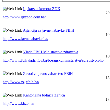
Ljekarska komora ZDK
20
http://www.ljkzedo.com.ba/
Agencija za javne nabavke FBiH
16
http://www.javnenabavke.ba/
Vlada FBiH Ministarstvo zdravstva
16
http://www.fbihvlada.gov.ba/bosanski/ministarstva/zdravstvo.php
Zavod za javno zdravstvo FBiH
18
http://www.zzjzfbih.ba/
Kantonalna bolnica Zenica
17
http://www.kbze.ba/