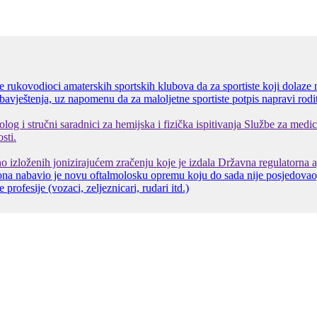
 rukovodioci amaterskih sportskih klubova da za sportiste koji dolaze
vještenja, uz napomenu da za maloljetne sportiste potpis napravi roditelj
og i stručni saradnici za hemijska i fizička ispitivanja Službe za medic
sti.
o izloženih jonizirajućem zračenju koje je izdala Državna regulatorna a
a nabavio je novu oftalmolosku opremu koju do sada nije posjedovao, 
rofesije (vozaci, zeljeznicari, rudari itd.)