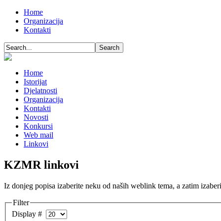
Home
Organizacija
Kontakti
Home
Istorijat
Djelatnosti
Organizacija
Kontakti
Novosti
Konkursi
Web mail
Linkovi
KZMR linkovi
Iz donjeg popisa izaberite neku od naših weblink tema, a zatim izaber
Filter
Display #