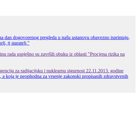
 na dan dogovorenog pregleda u našu ustanovu obavezno isprintaju,
, tj staratelj."
inu rada uspješno su završili obuku iz oblasti "Procjena rizika na
gencija za radijacijsku i nuklearnu sigurnost 22.11.2013. godine
a koja je neophodna za vrsenje zakonski propisanih zdravstvenih