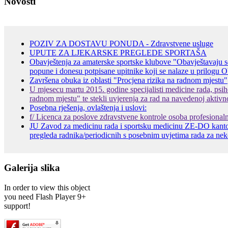
Novosti
POZIV ZA DOSTAVU PONUDA - Zdravstvene usluge
UPUTE ZA LJEKARSKE PREGLEDE SPORTAŠA
Obavještenja za amaterske sportske klubove "Obavještavaju se
popune i donesu potpisane upitnike koji se nalaze u prilogu Oba
Završena obuka iz oblasti "Procjena rizika na radnom mjestu"
U mjesecu martu 2015. godine specijalisti medicine rada, psihol
radnom mjestu" te stekli uvjerenja za rad na navedenoj aktivno
Posebna rješenja, ovlaštenja i uslovi:
f/ Licenca za poslove zdravstvene kontrole osoba profesionaln
JU Zavod za medicinu rada i sportsku medicinu ZE-DO kanton
pregleda radnika/periodicnih s posebnim uvjetima rada za neke p
Galerija slika
In order to view this object
you need Flash Player 9+
support!