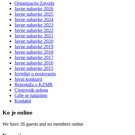
Organizacija Zavoda
Javne nabavke 2026
Javne nabavke 2025
Javne nabavke 2024
Javne nabavke 2023
Javne nabavke 2022
Javne nabavke 2021
Javne nabavke 2020
Javne nabavke 2019
Javne nabavke 2018
Javne nabavke 2017
Javne nabavke 2016
Javne nabavke 2015
Izvještaj o poslovanju
Javni konkursi
Reportaža o KZMR
Cjenovnik usluga
Gdje se nalazimo
Kontakti
Ko je online
We have 26 guests and no members online