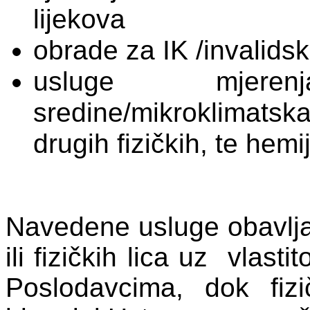
lijekova
obrade za IK /invalidsk
usluge mjere
sredine/mikroklimats
drugih fizičkih, te hemi
Navedene usluge obavlja
ili fizičkih lica uz vlast
Poslodavcima, dok fiz