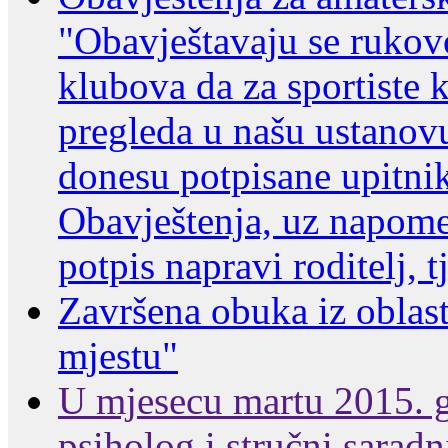
"Obavještavaju se rukov
klubova da za sportiste
pregleda u našu ustanov
donesu potpisane upitnik
Obavještenja, uz napomen
potpis napravi roditelj, tj
Završena obuka iz oblast
mjestu"
U mjesecu martu 2015. go
psiholog i stručni saradn