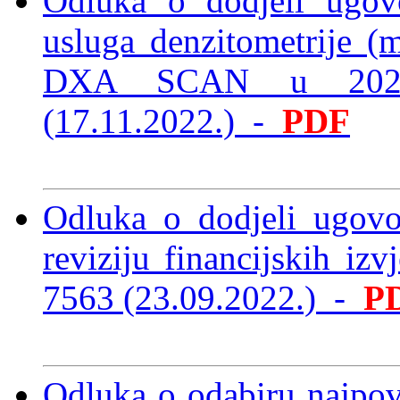
Odluka o dodjeli ugov
usluga denzitometrije (
DXA SCAN u 20
(17.11.2022.)
-
PDF
Odluka o dodjeli ugovo
reviziju financijskih iz
7563 (23.09.2022.)
-
P
Odluka o odabiru najpov