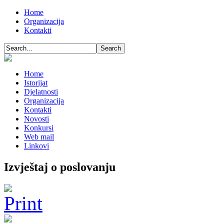
Home
Organizacija
Kontakti
Home
Istorijat
Djelatnosti
Organizacija
Kontakti
Novosti
Konkursi
Web mail
Linkovi
Izvještaj o poslovanju